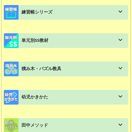
教材購入はこちら
練習帳シリーズ
会員用ダウンロード資料一覧
進級式教材の一覧
体験用教材ダウンロード（年中〜2年生対象）
単元別SS教材
練習帳シリーズの特長と使い方
入塾テスト ダウンロード
単元別SS教材の一覧
練習帳：幼児（年長）
資料集：生徒募集チラシ実例集
積み木・パズル教具
ＳＳ教材の特徴と使い方
練習帳：小学1年生
文章題教材再改訂及び価格改定のお知らせ
積み木・パズル・教具の一覧
スモールステップ：１年生用
練習帳：小学２年生
SS教材解答ダウンロード（2020年度版）
幼児かきかた
図形スキルマスター講座
スモールステップ：２年生用
練習帳：小学３年生
SS教材解答ダウンロード（2011年度版）
幼児教材・かきかたの一覧
さんかくパズル
スモールステップ：３年生用
練習帳：小学４年生
お客様の声
田中メソッド
すくすくどんどん
基本4ピース（黄緑）
スモールステップ：４年生用
練習帳：漢字練習帳
会員情報/パスワード変更