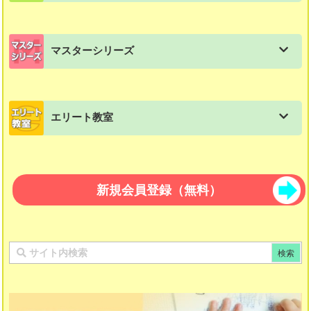
田中メソッドの一覧
かきかた・よみかた
国立小学校受験総合パッケージ
スモールステップ：５年生用
練習帳：文章題
マスターシリーズ
語彙力「使って覚える言葉」
てんとせん
リンカワード
スモールステップ：６年生用
練習帳：計算練習帳
マスターシリーズの一覧
文法「ことばのきまり」
うつしとり
パズル教材 図形パズル
スモールステップ：中学生用教材
エリート教室
パズルマスター 算数
教科書に出てくるお話＋読解問題集
さいころ
つみき教材 知恵の積み木１２３
エリート教室の一覧
パズルマスター 国語
知恵の積み木２３４
エリート教室算数
新規会員登録（無料）
ピタゴラスのたまご算数
多面体組み立てキット ポリ・キュービック
エリート教室国語
ピタゴラスのたまご国語
ザ・キューブ
漢字マスター 10級〜１級
たんけん立方体
漢字マスター 初段〜十段
日本の歴史