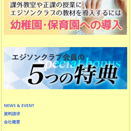
計算マスター 10級〜１級
計算マスター 初段〜十段
作文・表現力マスター
読解力マスター
NEWS & EVENT
資料請求
会社概要