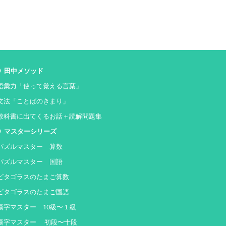
田中メソッド
語彙力「使って覚える言葉」
文法「ことばのきまり」
教科書に出てくるお話＋読解問題集
マスターシリーズ
パズルマスター 算数
パズルマスター 国語
ピタゴラスのたまご算数
ピタゴラスのたまご国語
漢字マスター 10級〜１級
漢字マスター 初段〜十段