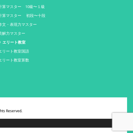
計算マスター 10級〜１級
計算マスター 初段〜十段
作文・表現力マスター
読解力マスター
エリート教室
エリート教室国語
エリート教室算数
ghts Reserved.