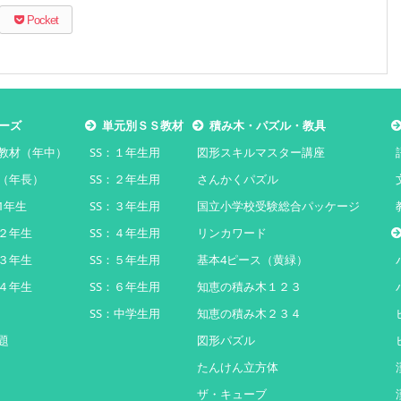
Pocket
ーズ
単元別ＳＳ教材
積み木・パズル・教具
教材（年中）
SS：１年生用
図形スキルマスター講座
（年長）
SS：２年生用
さんかくパズル
1年生
SS：３年生用
国立小学校受験総合パッケージ
２年生
SS：４年生用
リンカワード
３年生
SS：５年生用
基本4ピース（黄緑）
４年生
SS：６年生用
知恵の積み木１２３
SS：中学生用
知恵の積み木２３４
題
図形パズル
たんけん立方体
ザ・キューブ