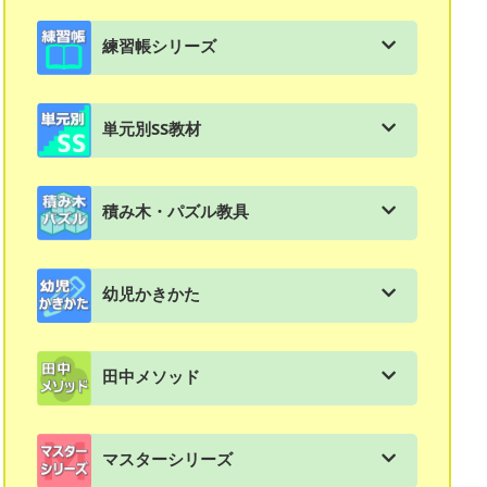
教材購入はこちら
練習帳シリーズ
会員用ダウンロード資料一覧
進級式教材の一覧
単元別SS教材
体験用教材ダウンロード（年中〜2年生対象）
練習帳シリーズの特長と使い方
単元別SS教材の一覧
入塾テスト ダウンロード
練習帳：幼児（年長）
積み木・パズル教具
ＳＳ教材の特徴と使い方
資料集：生徒募集チラシ実例集
練習帳：小学1年生
積み木・パズル・教具の一覧
スモールステップ：１年生用
文章題教材再改訂及び価格改定のお知らせ
幼児かきかた
練習帳：小学２年生
図形スキルマスター講座
スモールステップ：２年生用
SS教材解答ダウンロード（2020年度版）
幼児教材・かきかたの一覧
練習帳：小学３年生
さんかくパズル
田中メソッド
スモールステップ：３年生用
SS教材解答ダウンロード（2011年度版）
すくすくどんどん
練習帳：小学４年生
基本4ピース（黄緑）
田中メソッドの一覧
スモールステップ：４年生用
お客様の声
かきかた・よみかた
マスターシリーズ
練習帳：漢字練習帳
国立小学校受験総合パッケージ
語彙力「使って覚える言葉」