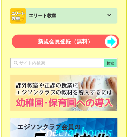
スモールステップ：５年生用
会員情報/パスワード変更
てんとせん
マスターシリーズの一覧
練習帳：文章題
リンカワード
文法「ことばのきまり」
エリート教室
スモールステップ：６年生用
うつしとり
パズルマスター 算数
練習帳：計算練習帳
パズル教材 図形パズル
教科書に出てくるお話＋読解問題集
エリート教室の一覧
スモールステップ：中学生用教材
さいころ
パズルマスター 国語
新規会員登録（無料）
つみき教材 知恵の積み木１２３
エリート教室算数
ピタゴラスのたまご算数
知恵の積み木２３４
エリート教室国語
ピタゴラスのたまご国語
多面体組み立てキット ポリ・キュービック
漢字マスター 10級〜１級
ザ・キューブ
漢字マスター 初段〜十段
たんけん立方体
計算マスター 10級〜１級
日本の歴史
計算マスター 初段〜十段