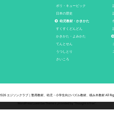
ポリ・キュービック
日本の歴史
幼児教材・かきかた
すくすくどんどん
かきかた・よみかた
てんとせん
うつしとり
さいころ
2026
エジソンクラブ｜塾用教材、幼児・小学生向けパズル教材、積み木教材
All Ri
WordPress Luxeritas Theme is provided by "
Thought is free
".