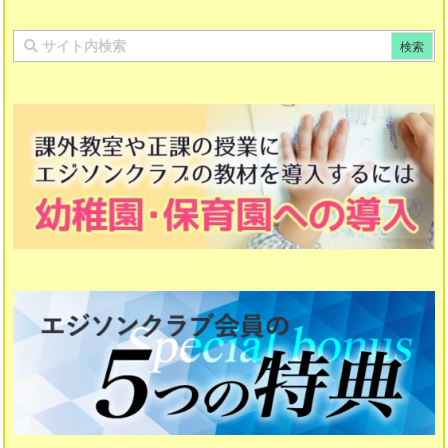
エリート教室国語
ピタゴラスのたまご国語
ザ・キューブ
漢字マスター 10級〜１級
たんけん立方体
漢字マスター 初段〜十段
日本の歴史
計算マスター 10級〜１級
計算マスター 初段〜十段
作文・表現力マスター
読解力マスター