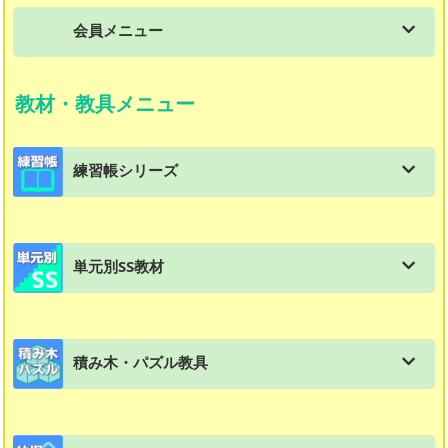
会員メニュー
会員メニュー
教材・教具メニュー
教材購入はこちら
練習帳シリーズ
会員用ダウンロード資料一覧
進級式教材の一覧
体験用教材ダウンロード（年中〜2年生対象）
単元別SS教材
練習帳シリーズの特長と使い方
入塾テスト ダウンロード
単元別SS教材の一覧
練習帳：幼児（年長）
資料集：生徒募集チラシ実例集
積み木・パズル教具
ＳＳ教材の特徴と使い方
練習帳：小学1年生
文章題教材再改訂及び価格改定のお知らせ
積み木・パズル・教具の一覧
スモールステップ：１年生用
練習帳：小学２年生
SS教材解答ダウンロード（2020年度版）