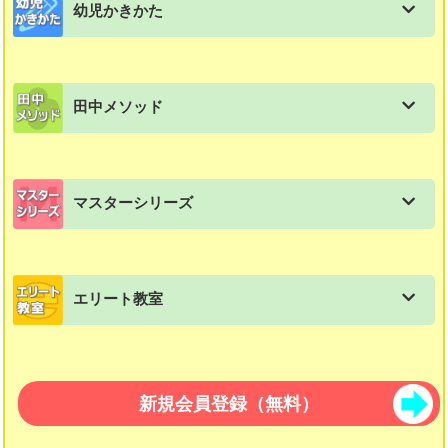
幼児かきかた
図形スキルマスター講座
スモールステップ：２年生用
練習帳：小学３年生
SS教材解答ダウンロード（2011年度版）
幼児教材・かきかたの一覧
さんかくパズル
スモールステップ：３年生用
練習帳：小学４年生
お客様の声
田中メソッド
すくすくどんどん
基本4ピース（黄緑）
スモールステップ：４年生用
練習帳：漢字練習帳
会員情報/パスワード変更
田中メソッドの一覧
かきかた・よみかた
国立小学校受験総合パッケージ
スモールステップ：５年生用
練習帳：文章題
マスターシリーズ
語彙力「使って覚える言葉」
てんとせん
リンカワード
スモールステップ：６年生用
練習帳：計算練習帳
マスターシリーズの一覧
文法「ことばのきまり」
うつしとり
パズル教材 図形パズル
スモールステップ：中学生用教材
エリート教室
パズルマスター 算数
教科書に出てくるお話＋読解問題集
さいころ
つみき教材 知恵の積み木１２３
エリート教室の一覧
パズルマスター 国語
知恵の積み木２３４
エリート教室算数
新規会員登録（無料）
ピタゴラスのたまご算数
多面体組み立てキット ポリ・キュービック