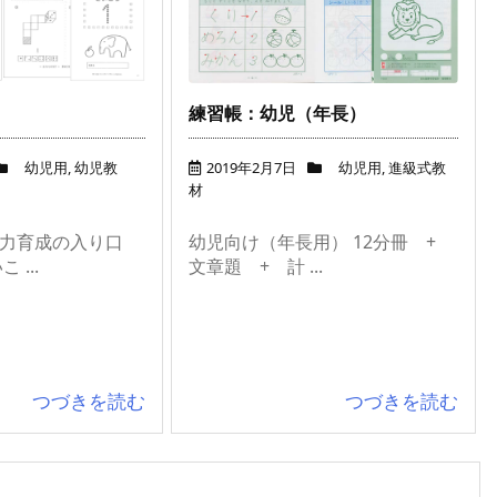
練習帳：幼児（年長）
幼児用
,
幼児教
2019年2月7日
幼児用
,
進級式教
材
能力育成の入り口
幼児向け（年長用） 12分冊 +
 ...
文章題 + 計 ...
つづきを読む
つづきを読む