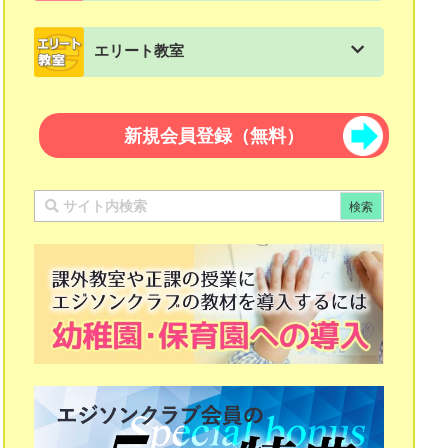
スモールステップ：５年生用
会員情報/パスワード変更
てんとせん
マスターシリーズの一覧
練習帳：文章題
リンカワード
文法「ことばのきまり」
エリート教室
スモールステップ：６年生用
うつしとり
パズルマスター 算数
練習帳：計算練習帳
パズル教材 図形パズル
教科書に出てくるお話＋読解問題集
エリート教室の一覧
スモールステップ：中学生用教材
さいころ
パズルマスター 国語
新規会員登録（無料）
つみき教材 知恵の積み木１２３
エリート教室算数
ピタゴラスのたまご算数
知恵の積み木２３４
エリート教室国語
ピタゴラスのたまご国語
多面体組み立てキット ポリ・キュービック
漢字マスター 10級〜１級
ザ・キューブ
漢字マスター 初段〜十段
たんけん立方体
計算マスター 10級〜１級
日本の歴史
計算マスター 初段〜十段