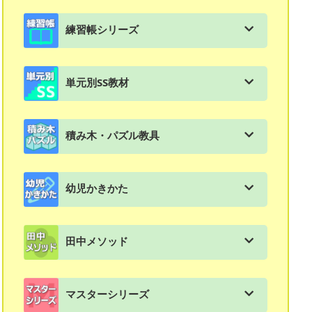
教材購入はこちら
練習帳シリーズ
会員用ダウンロード資料一覧
進級式教材の一覧
単元別SS教材
体験用教材ダウンロード（年中〜2年生対象）
練習帳シリーズの特長と使い方
単元別SS教材の一覧
入塾テスト ダウンロード
練習帳：幼児（年長）
積み木・パズル教具
ＳＳ教材の特徴と使い方
資料集：生徒募集チラシ実例集
練習帳：小学1年生
積み木・パズル・教具の一覧
スモールステップ：１年生用
文章題教材再改訂及び価格改定のお知らせ
幼児かきかた
練習帳：小学２年生
図形スキルマスター講座
スモールステップ：２年生用
SS教材解答ダウンロード（2020年度版）
幼児教材・かきかたの一覧
練習帳：小学３年生
さんかくパズル
田中メソッド
スモールステップ：３年生用
SS教材解答ダウンロード（2011年度版）
すくすくどんどん
練習帳：小学４年生
基本4ピース（黄緑）
田中メソッドの一覧
スモールステップ：４年生用
お客様の声
かきかた・よみかた
マスターシリーズ
練習帳：漢字練習帳
国立小学校受験総合パッケージ
語彙力「使って覚える言葉」