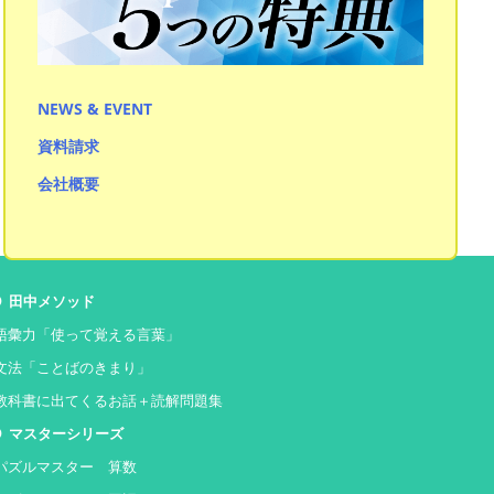
作文・表現力マスター
読解力マスター
NEWS & EVENT
資料請求
会社概要
田中メソッド
語彙力「使って覚える言葉」
文法「ことばのきまり」
教科書に出てくるお話＋読解問題集
マスターシリーズ
パズルマスター 算数