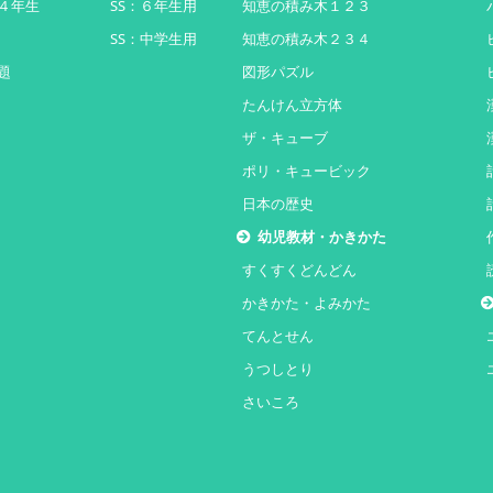
４年生
SS：６年生用
知恵の積み木１２３
SS：中学生用
知恵の積み木２３４
題
図形パズル
たんけん立方体
ザ・キューブ
ポリ・キュービック
日本の歴史
幼児教材・かきかた
すくすくどんどん
かきかた・よみかた
てんとせん
うつしとり
さいころ