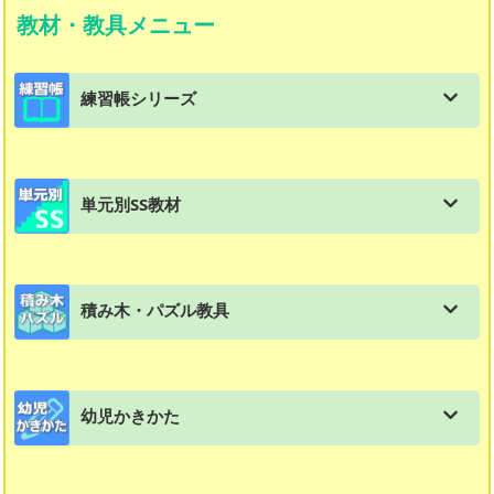
会員メニュー
教材・教具メニュー
教材購入はこちら
練習帳シリーズ
会員用ダウンロード資料一覧
進級式教材の一覧
体験用教材ダウンロード（年中〜2年生対象）
単元別SS教材
練習帳シリーズの特長と使い方
入塾テスト ダウンロード
単元別SS教材の一覧
練習帳：幼児（年長）
資料集：生徒募集チラシ実例集
積み木・パズル教具
ＳＳ教材の特徴と使い方
練習帳：小学1年生
文章題教材再改訂及び価格改定のお知らせ
積み木・パズル・教具の一覧
スモールステップ：１年生用
練習帳：小学２年生
SS教材解答ダウンロード（2020年度版）
幼児かきかた
図形スキルマスター講座
スモールステップ：２年生用
練習帳：小学３年生
SS教材解答ダウンロード（2011年度版）
幼児教材・かきかたの一覧
さんかくパズル
スモールステップ：３年生用
練習帳：小学４年生
お客様の声