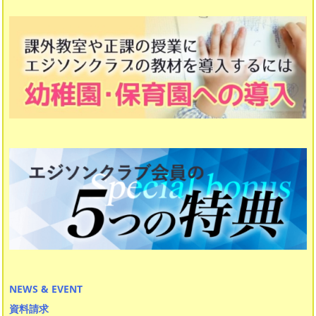
漢字マスター 初段〜十段
日本の歴史
計算マスター 10級〜１級
計算マスター 初段〜十段
作文・表現力マスター
読解力マスター
NEWS & EVENT
資料請求