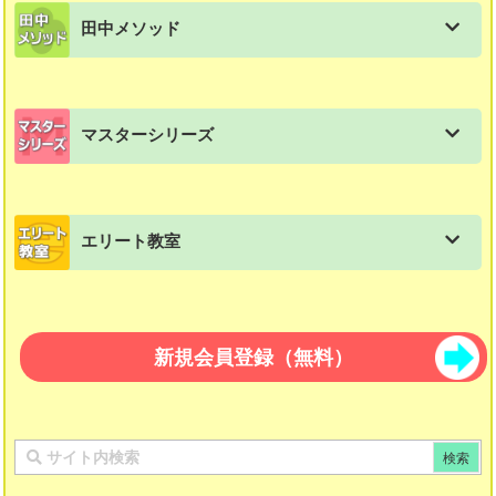
田中メソッド
すくすくどんどん
基本4ピース（黄緑）
スモールステップ：４年生用
練習帳：漢字練習帳
会員情報/パスワード変更
田中メソッドの一覧
かきかた・よみかた
国立小学校受験総合パッケージ
スモールステップ：５年生用
練習帳：文章題
マスターシリーズ
語彙力「使って覚える言葉」
てんとせん
リンカワード
スモールステップ：６年生用
練習帳：計算練習帳
マスターシリーズの一覧
文法「ことばのきまり」
うつしとり
パズル教材 図形パズル
スモールステップ：中学生用教材
エリート教室
パズルマスター 算数
教科書に出てくるお話＋読解問題集
さいころ
つみき教材 知恵の積み木１２３
エリート教室の一覧
パズルマスター 国語
知恵の積み木２３４
エリート教室算数
新規会員登録（無料）
ピタゴラスのたまご算数
多面体組み立てキット ポリ・キュービック
エリート教室国語
ピタゴラスのたまご国語
ザ・キューブ
漢字マスター 10級〜１級
たんけん立方体